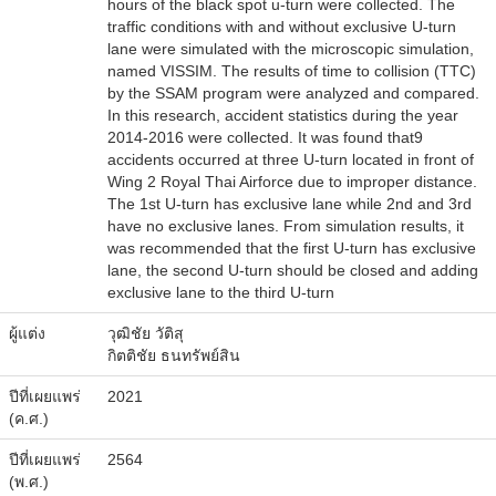
hours of the black spot u-turn were collected. The
traffic conditions with and without exclusive U-turn
lane were simulated with the microscopic simulation,
named VISSIM. The results of time to collision (TTC)
by the SSAM program were analyzed and compared.
In this research, accident statistics during the year
2014-2016 were collected. It was found that9
accidents occurred at three U-turn located in front of
Wing 2 Royal Thai Airforce due to improper distance.
The 1st U-turn has exclusive lane while 2nd and 3rd
have no exclusive lanes. From simulation results, it
was recommended that the first U-turn has exclusive
lane, the second U-turn should be closed and adding
exclusive lane to the third U-turn
ผู้แต่ง
วุฒิชัย
วัติสุ
กิตติชัย
ธนทรัพย์สิน
ปีที่เผยแพร่
2021
(ค.ศ.)
ปีที่เผยแพร่
2564
(พ.ศ.)