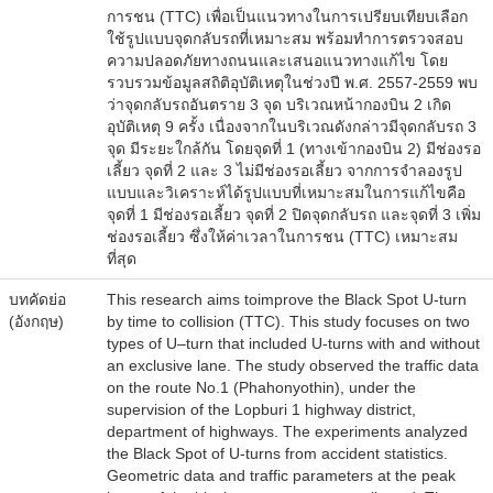
การชน (TTC) เพื่อเป็นแนวทางในการเปรียบเทียบเลือก
ใช้รูปแบบจุดกลับรถที่เหมาะสม พร้อมทำการตรวจสอบ
ความปลอดภัยทางถนนและเสนอแนวทางแก้ไข โดย
รวบรวมข้อมูลสถิติอุบัติเหตุในช่วงปี พ.ศ. 2557-2559 พบ
ว่าจุดกลับรถอันตราย 3 จุด บริเวณหน้ากองบิน 2 เกิด
อุบัติเหตุ 9 ครั้ง เนื่องจากในบริเวณดังกล่าวมีจุดกลับรถ 3
จุด มีระยะใกล้กัน โดยจุดที่ 1 (ทางเข้ากองบิน 2) มีช่องรอ
เลี้ยว จุดที่ 2 และ 3 ไม่มีช่องรอเลี้ยว จากการจำลองรูป
แบบและวิเคราะห์ได้รูปแบบที่เหมาะสมในการแก้ไขคือ
จุดที่ 1 มีช่องรอเลี้ยว จุดที่ 2 ปิดจุดกลับรถ และจุดที่ 3 เพิ่ม
ช่องรอเลี้ยว ซึ่งให้ค่าเวลาในการชน (TTC) เหมาะสม
ที่สุด
บทคัดย่อ
This research aims toimprove the Black Spot U-turn
(อังกฤษ)
by time to collision (TTC). This study focuses on two
types of U–turn that included U-turns with and without
an exclusive lane. The study observed the traffic data
on the route No.1 (Phahonyothin), under the
supervision of the Lopburi 1 highway district,
department of highways. The experiments analyzed
the Black Spot of U-turns from accident statistics.
Geometric data and traffic parameters at the peak