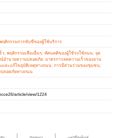
ฤติกรรมการขับขี่ของผู้ใช้บริการ
ร็ว; พฤติกรรมเสี่ยงอื่นๆ; ทัศนคติของผู้ใช้รถใช้ถนน; จุด
ุปกรณ์อำนวยความปลอดภัย; มาตรการลดความเร็วของยาน
นและแก้ไขอุบัติเหตุทางถนน; การมีส่วนร่วมของชุมชน;
ามปลอดภัยทางถนน
ncce26/article/view/1224
ชิก
ติดต่อเรา
มูลนิธิไทยโรดส์