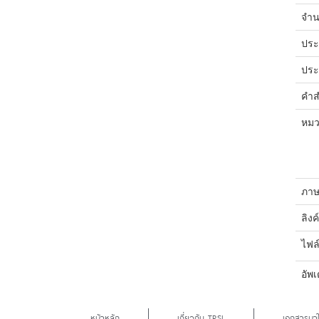
จำน
ประ
ประ
คำส
หมว
ภาษ
ลิงค
ไฟล
อัพเ
หน้าหลัก
เกี่ยวกับ TRSL
เอกสารมาใ