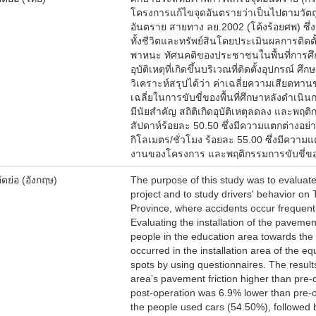
โครงการแก้ไขจุดอันตรายว่าเป็นไปตามวัตถุป
อันตราย สายทาง ลย.2002 (โค้งร้อยศพ) ซึ่งเป็
ทั้งชีวิตและทรัพย์สินโดยประเมินผลการติ
พาหนะ ทัศนคติของประชาชนในพื้นที่การศ
อุบัติเหตุที่เกิดขึ้นบริเวณที่ติดตั้งอุปกรณ
วิเคราะห์สรุปได้ว่า ค่าเฉลี่ยความเสียดทาน
เฉลี่ยในการขับขี่ของพื้นที่ศึกษาหลังดําเนิ
มีนัยสําคัญ สถิติเกิดอุบัติเหตุลดลง และพฤต
สัปดาห์ร้อยละ 50.50 ซึ่งมีความแตกต่างอย่า
กิโลเมตร/ชั่วโมง ร้อยละ 55.00 ซึ่งมีความ
งานของโครงการ และพฤติกรรมการขับขี่ของผ
ดย่อ (อังกฤษ)
The purpose of this study was to evalua
project and to study drivers' behavior on
Province, where accidents occur frequentl
Evaluating the installation of the pavement
people in the education area towards the su
occurred in the installation area of the e
spots by using questionnaires. The result
area’s pavement friction higher than pre-
post-operation was 6.9% lower than pre-op
the people used cars (54.50%), followed 