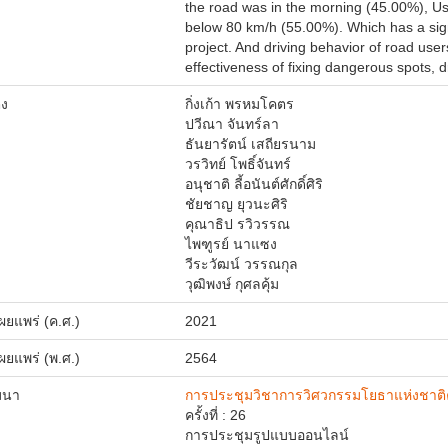
the road was in the morning (45.00%), Us
below 80 km/h (55.00%). Which has a signi
project. And driving behavior of road user
effectiveness of fixing dangerous spots, d
่ง
กิ่งเก้า
พรหมโคตร
ปวีณา
จันทร์ลา
ธันยารัตน์
เสถียรนาม
วรวิทย์
โพธิ์จันทร์
อนุชาติ
ลี้อนันต์ศักดิ์ศิริ
ชัยชาญ
ยุวนะศิริ
คุณาธิป
รวิวรรณ
ไพฑูรย์
นาแซง
วีระวัฒน์
วรรณกุล
วุฒิพงษ์
กุศลคุ้ม
่เผยแพร่ (ค.ศ.)
2021
่เผยแพร่ (พ.ศ.)
2564
มนา
การประชุมวิชาการวิศวกรรมโยธาแห่งชาติครั
ครั้งที่ : 26
การประชุมรูปแบบออนไลน์