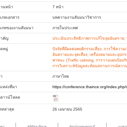
วนหน้า
7 หน้า
เภทเอกสาร
บทความงานสัมมนาวิชาการ
เภทของงานสัมมนา
ภายในประเทศ
ำคัญ
ประเมินประสิทธิภาพการแก้ไขจุดอันตราย; พ
ดหมู่
ปัจจัยที่มีผลต่อพฤติกรรมเสี่ยง; การใช้ความเ
อันตรายและจุดเสี่ยง; เครื่องหมายและอ
พาหนะ (Traffic calming; การวางแผนป้องกั
การวิเคราะห์ข้อมูลสะท้อนสถานการณ์คว
า
ภาษาไทย
์แหล่งที่มา
https://conference.thaince.org/index.php/
์ดาวน์โหลด
ดทล่าสุด
26 เมษายน 2565
หม่
สถิติฐานข้อมูล
ช่องว่างของความรู้
มุมสมา