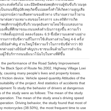
ระสงค์หรือไม่ และมีอิทธิพลต่อพฤติกรรมผู้ขับขี่บริเวณจุด
นถนนที่มีอุบัติเหตุเกิดขึ้นบ่อยครั้งทําให้เกิดความสูญเสีย
ดตั้งอุปกรณ์ความเสียดทานของผิวทาง ปริมาณความเร็วยาน
ึกษาต่อความเหมาะสมของโครงการ และสถิติการเกิด
์ ศึกษาพฤติกรรมผู้ขับขี่บริเวณจุดอันตรายโดยใช้แบบสอบถาม
ของพื้นที่ศึกษาขณะถนนหลังดําเนินการสูงขึ้น ความเร็ว
นการติดตั้งอุปกรณ์ ลดลงร้อยละ 6.9 ซึ่งมีความแตกต่างอย่าง
ิกรรมการขับขี่ความถี่ในการใช้เส้นทางส่วนใหญ่ 4-6 ครั้ง/
งมีนัยสําคัญ ส่วนใหญ่ใช้ความเร็วในการขับขี่ต่ํากว่า 80
แตกต่างอย่างมีนัยสําคัญประชาชนเห็นด้วยในการดําเนิน
ู้ใช้บริการถนนมีแนวโน้มไปในทางที่ดีขึ้น
te the performance of the Road Safety Improvement
 The Black Spot of Route No.2002, Highway Village Loei
y, causing many people's lives and property losses.
 friction device. Vehicle speed quantity Attitudes of the
itability of the project. And statistics of accidents that
quipment To study the behavior of drivers at dangerous
s of the study were as follows: The mean of the study
operation. The mean of the study area’s driving speed
eration. Driving behavior, the study found that most of
by motorcycles (38.50%), the most frequent time to use