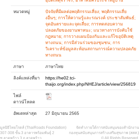
อุบัติเหตุจราจร; อาสาสมัครประจำหมู่บ้าน
หมวดหมู่
ปัจจัยที่มีผลต่อพฤติกรรมเสี่ยง; พฤติกรรมเสี่ย
งอื่นๆ; การให้ความรู้และรณรงค์ ประชาสัมพันธ์;
จุดอันตรายและจุดเสี่ยง; การทดสอบความ
ปลอดภัยของยานพาหนะ; แนวทางการบังคับใช้
กฎหมาย; การวางแผนป้องกันและแก้ไขอุบัติเหตุ
ทางถนน; การมีส่วนร่วมของชุมชน; การ
วิเคราะห์ข้อมูลสะท้อนสถานการณ์ความปลอดภัย
ทางถนน
ภาษา
ภาษาไทย
ลิงค์แหล่งที่มา
https://he02.tci-
thaijo.org/index.php/NHEJ/article/view/256819
ไฟล์
ดาวน์โหลด
อัพเดทล่าสุด
27 มิถุนายน 2565
มูลนิธิไทยโรดส์ (ThaiRoads Foundation)
จัดทำภายใต้การสนับสนุนของสำนักงาน
307-308 ขั้น 3 อาคารพร้อมพันธุ์ 2
กองทุนสนับสนุนการสร้างเสริมสุขภาพ (สสส.)
ซ.ลาดพร้าว 3 ถ.ลาดพร้าว
© All Rights Reserved.