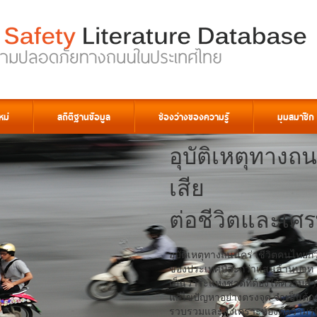
หม่
สถิติฐานข้อมูล
ช่องว่างของความรู้
มุมสมาชิก
อุบัติเหตุทางถ
เสีย
ต่อชีวิตและเ
อุบัติเหตุทางถนนคร่าชีวิตคนไทยก
ของประเทศปีละกว่าแสนล้านบาท 
เป็นวาระแห่งชาติที่ต้องให้ควา
แก้ไขปัญหาอย่างตรงจุด จำเป็นต้อ
รวบรวมและสังเคราะห์องค์ความรู้ที่