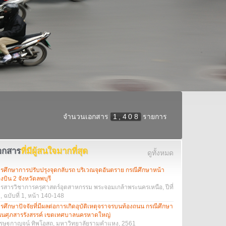
จำนวนเอกสาร
1,408
รายการ
อกสาร
ที่มีผู้สนใจมากที่สุด
ดูทั้งหมด
รศึกษาการปรับปรุงจุดกลับรถ บริเวณจุดอันตราย กรณีศึกษาหน้า
งบิน 2 จังหวัดลพบุรี
รสารวิชาการครุศาสตร์อุตสาหกรรม พระจอมเกล้าพระนครเหนือ, ปีที่
, ฉบับที่ 1, หน้า 140-148
รศึกษาปัจจัยที่มีผลต่อการเกิดอุบัติเหตุจราจรบนท้องถนน กรณีศึกษา
นศุภสารรังสรรค์ เขตเทศบาลนครหาดใหญ่
รษฐกาญจน์ ทิพโอสถ, มหาวิทยาลัยรามคำแหง, 2561