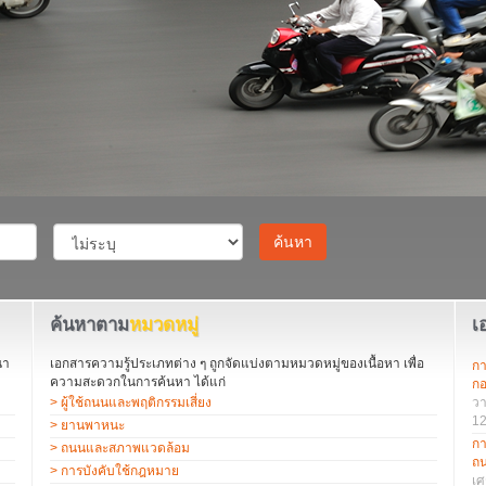
ค้นหา
ค้นหาตาม
หมวดหมู่
เ
นา
เอกสารความรู้ประเภทต่าง ๆ ถูกจัดแบ่งตามหมวดหมู่ของเนื้อหา เพื่อ
กา
ความสะดวกในการค้นหา ได้แก่
กอ
> ผู้ใช้ถนนและพฤติกรรมเสี่ยง
วา
12
> ยานพาหนะ
กา
> ถนนและสภาพแวดล้อม
ถน
> การบังคับใช้กฎหมาย
เศ