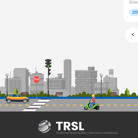
อัปเ
25
<