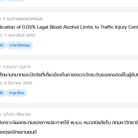
ต่ง: P SURIYAWONGPAISAL
ication of 0.05% Legal Blood Alcohol Limits to Traffic Injury Con
ต: 7 กุมภาพันธ์ 2560
60
ภาษาอังกฤษ
่ง: กาญจนา ปุนุราช
ึกษาบทบาทและปัจจัยที่เกี่ยวข้องในการตรวจวัดระดับแอลกอฮอล์ในผู้ขับข
ดต: 9 ธันวาคม 2556
56
ภาษาไทย
่ง: แท้จริง ศิริพานิช
ิเคราะห์ผลกระทบของการประกาศใช้ พ.ร.บ. หมวกนิรภัยใน กทมหาวิทยาลัย
ติเหตุรถจักรยานยนต์