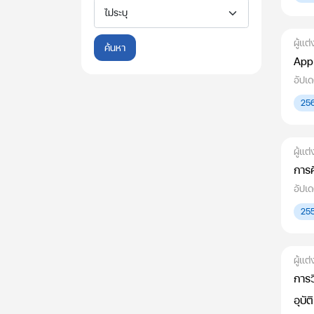
ผู้แ
ค้นหา
Appl
อัปเด
25
ผู้แต
การศ
อัปเ
25
ผู้แต
การว
อุบั