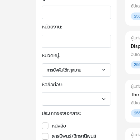
อัปเด
25
หน่วยงาน:
ผู้แต
Disp
อัปเด
หมวดหมู่:
25
หัวข้อย่อย:
ผู้แต
The 
อัปเ
ประเภทของเอกสาร:
25
หนังสือ
ผู้แ
สารนิพนธ์/วิทยานิพนธ์