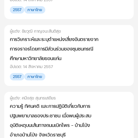
2557
ภาษาไทย
ผู้แต่ง: ชัยวุฒิ กาญจนะสันติสุข
การวิเคราะห์และระบุตำแหน่งเสี่ยงอันตรายจาก
การจราจรโดยการมีส่วนร่วมของชุมชนกรณี
ศึกษามหาวิทยาลัยขอนแก่น
อัปเดต: 14 สิงหาคม 2557
2557
ภาษาไทย
ผู้แต่ง: คนึงสุข สุนทรเสถียร
ความรู้ ทัศนคติ และการปฏิบัติเกี่ยวกับการ
ปฐมพยาบาลของประชาชน เมื่อพบผู้ประสบ
อุบัติเหตุบนเส้นทางถนนเบิกไพร - บ้านโป่ง
อำเภอบ้านโป่ง จังหวัดราชบุรี