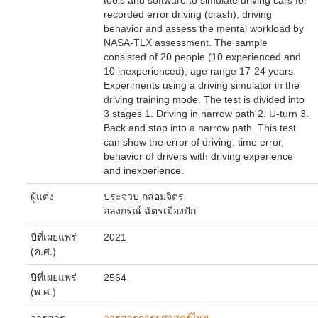
tools and software to simulate driving cars for
recorded error driving (crash), driving
behavior and assess the mental workload by
NASA-TLX assessment. The sample
consisted of 20 people (10 experienced and
10 inexperienced), age range 17-24 years.
Experiments using a driving simulator in the
driving training mode. The test is divided into
3 stages 1. Driving in narrow path 2. U-turn 3.
Back and stop into a narrow path. This test
can show the error of driving, time error,
behavior of drivers with driving experience
and inexperience.
ผู้แต่ง
ประจวบ
กล่อมจิตร
อลงกรณ์
ฉัตรเมืองปัก
ปีที่เผยแพร่
2021
(ค.ศ.)
ปีที่เผยแพร่
2564
(พ.ศ.)