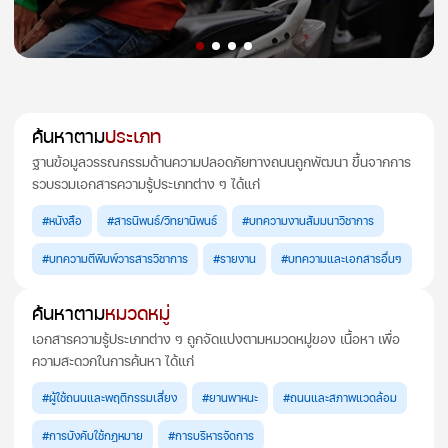
ค้นหาตาม
ประเภท
ฐานข้อมูลวรรณกรรมด้านความปลอดภัยทางถนนถูกพัฒนา ขึ้นจากการ
รวบรวมเอกสารความรู้ประเภทต่าง ๆ ได้แก่
#หนังสือ
#สารนิพนธ์/วิทยานิพนธ์
#บทความงานสัมมนาวิชาการ
#บทความตีพิมพ์วารสารวิชาการ
#รายงาน
#บทความและเอกสารอื่นๆ
ค้นหาตาม
หมวดหมู่
เอกสารความรู้ประเภทต่าง ๆ ถูกจัดแบ่งตามหมวดหมู่ของ เนื้อหา เพื่อ
ความสะดวกในการค้นหา ได้แก่
#ผู้ใช้ถนนและพฤติกรรมเสี่ยง
#ยานพาหนะ
#ถนนและสภาพแวดล้อม
#การบังคับใช้กฎหมาย
#การบริหารจัดการ